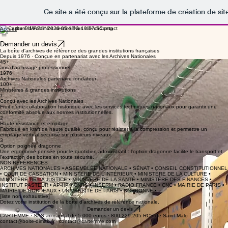
Ce site a été conçu sur la plateforme de création de sit
Le DIMAB®
Nos services
Nos clients
Contact
Accueil
Demander un devis
La boîte d'archives de référence des grandes institutions françaises
Depuis 1976 · Conçue en partenariat avec les Archives Nationales
45+
ans d'archivage professionnel
1976
Archives Nationales partenaire fondateur
100+
Ministères & grandes institutions
1
Conçu avec les Archives Nationales
Fruit d'une collaboration historique avec les services techniques nationaux pour garantir une
conformité absolue aux normes institutionnelles.
2
Haute résistance et empilage
Fabriqué en kraft de haute qualité, conçu pour résister à la compression et permettre un
empilage vertical sécurisé sur plusieurs niveaux.
3
Option poignée dragonne
Une ergonomie pensée pour le quotidien administratif : l'option dragonne facilite le transport et
l'extraction des boîtes en toute sécurité.
NOS RÉFÉRENCES
ARCHIVES NATIONALES • ASSEMBLÉE NATIONALE • SÉNAT • CONSEIL CONSTITUTIONNEL
• COUR DE CASSATION • MINISTÈRE DE L'INTÉRIEUR • MINISTÈRE DE LA CULTURE •
MINISTÈRE DE LA JUSTICE • MINISTÈRE DE LA SANTÉ • MINISTÈRE DES FINANCES •
INSTITUT PASTEUR • AP-HP • CNRS • INSERM • RADIO FRANCE • CNC • MAIRIE DE PARIS •
MAIRIE DE BORDEAUX • UNIVERSITÉ DE PARIS • SORBONNE •
[liste non exhaustive]
Dotez votre institution de la boîte d'archives de référence nationale.
Demander un devis
CARTEMME ·
SAS au capital de 5.000 euros
·
800.229.205 RCS de Saint-Malo
contact@boite-dimab.fr
· contact@cartemme.com