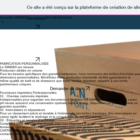
Ce site a été conçu sur la plateforme de création de sit
Accueil
Le DIMAB®
Nos clients
Contact
Nos services
Demander un devis
Le DIMAB® Standard
Notre modèle de référence, disponible immédiatement pour répondre à vos besoins d'archivage
institutionnel les plus exigeants. Conçu avec les Archives Nationales pour une durabilité
maximale.
• Format administratif standard A4
• Disponible avec ou sans poignée dragonne
• Haute résistance à l'écrasement et à l'empilage
• Livraison à plat pour un stockage optimisé
Demander un devis
FABRICATION PERSONNALISÉE
Le DIMAB® sur mesure
Production dédiée en volume
Pour les besoins spécifiques des grandes institutions, nous concevons des boîtes d'archives aux
dimensions personnalisées. Bénéficiez d'une production industrielle dédiée garantissant la
même qualité de kraft et de résistance que notre modèle standard, adaptée à vos fonds
patrimoniaux uniques.
Demander un devis
Fournitures Imprimées Professionnelles
01 · Chemise cartonnée imprimée
Indispensables pour organiser vos documents à l'intérieur du DIMAB®, nos chemises en carton
pH neutre assurent une conservation optimale dans le temps. Disponibles en petites comme en
grandes quantités.
02 ·Intercalaires et séparateurs
Pour un classement précis et durable à l'intérieur de vos boîtes d'archives. Nos intercalaires en
carton rigide facilitent le repérage et la consultation de vos documents.
03 · Étiquettes et sangles d'archivage
Complétez votre système d'archivage avec nos étiquettes d'identification et sangles de
fermeture. Des accessoires simples et robustes pour une gestion documentaire sans faille.
CARTEMME ·
SAS au capital de 5.000 euros
·
800.229.205 RCS de Saint-Malo
contact@boite-dimab.fr
· contact@cartemme.com